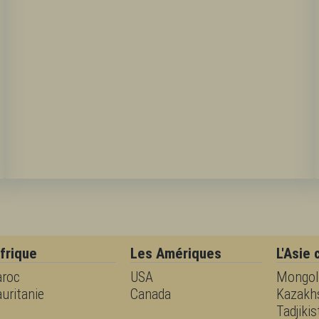
Afrique
Les Amériques
L'Asie 
roc
USA
Mongol
uritanie
Canada
Kazakh
Tadjiki