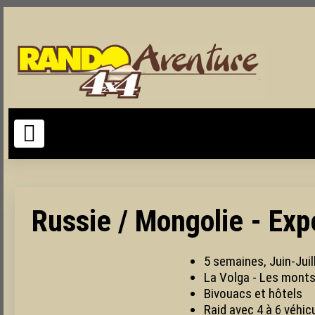
Suivez la bonne trace ..
Russie / Mongolie - Exp
5 semaines, Juin-Jui
La Volga - Les monts O
Bivouacs et hôtels
Raid avec 4 à 6 véhic