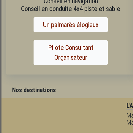
Conseil en navigation
Conseil en conduite 4x4 piste et sable
Un palmarès élogieux
Pilote Consultant
Organisateur
Nos destinations
L'
Ma
Ma