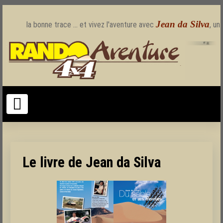
Suiv
Jean da Silva
la bonne trace ... et vivez l'aventure avec
, un
Le livre de Jean da Silva