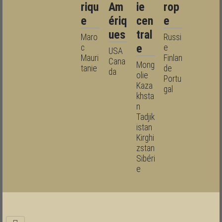
riqu
Am
ie
rop
e
ériq
cen
e
ues
tral
Maro
Russi
e
c
e
USA
Mauri
Finlan
Cana
Mong
tanie
de
da
olie
Portu
Kaza
gal
khsta
n
Tadjik
istan
Kirghi
zstan
Sibéri
e